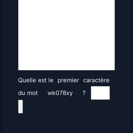
Quelle est le
premier
caractère
du mot
wk078xy
?